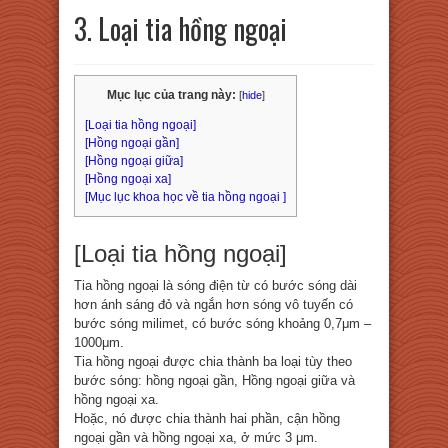
3. Loại tia hồng ngoại
Mục lục của trang này:
[
hide
]
[Loại tia hồng ngoại]
[Hồng ngoại gần]
[Hồng ngoại giữa]
[Hồng ngoại xa]
[Mục lục khoa học về tia hồng ngoại ]
[Loại tia hồng ngoại]
Tia hồng ngoại là sóng điện từ có bước sóng dài
hơn ánh sáng đỏ và ngắn hơn sóng vô tuyến có
bước sóng milimet, có bước sóng khoảng 0,7μm –
1000μm.
Tia hồng ngoại được chia thành ba loại tùy theo
bước sóng: hồng ngoại gần, Hồng ngoại giữa và
hồng ngoại xa.
Hoặc, nó được chia thành hai phần, cận hồng
ngoại gần và hồng ngoại xa, ở mức 3 μm.