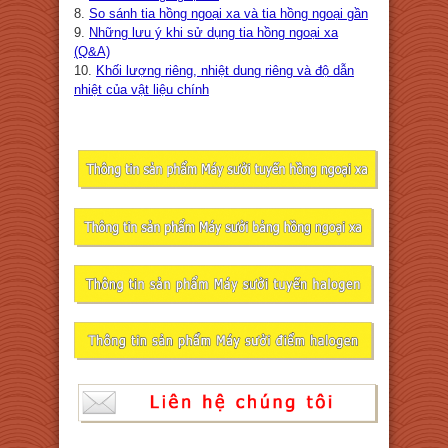
8.
So sánh tia hồng ngoại xa và tia hồng ngoại gần
9.
Những lưu ý khi sử dụng tia hồng ngoại xa
(Q&A)
10.
Khối lượng riêng, nhiệt dung riêng và độ dẫn
nhiệt của vật liệu chính