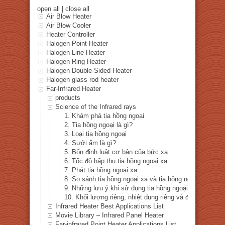
open all
|
close all
Air Blow Heater
Air Blow Cooler
Heater Controller
Halogen Point Heater
Halogen Line Heater
Halogen Ring Heater
Halogen Double-Sided Heater
Halogen glass rod heater
Far-Infrared Heater
products
Science of the Infrared rays
1. Khám phá tia hồng ngoại
2. Tia hồng ngoại là gì?
3. Loại tia hồng ngoại
4. Sưởi ấm là gì?
5. Bốn định luật cơ bản của bức xạ
6. Tốc độ hấp thụ tia hồng ngoại xa
7. Phát tia hồng ngoại xa
8. So sánh tia hồng ngoại xa và tia hồng ngoại gần
9. Những lưu ý khi sử dụng tia hồng ngoại xa (Q&A)
10. Khối lượng riêng, nhiệt dung riêng và độ dẫn nhiệt 
Infrared Heater Best Applications List
Movie Library – Infrared Panel Heater
Far-infrared Point Heater Applications List