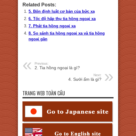
Related Posts:
5. Bốn định luật cơ bản của bức xạ
6. Tốc độ hấp thụ tia hồng ngoại xa
7. Phát tia hồng ngoại xa
8. So sánh tia hồng ngoại xa và tia hồng
ngoại gần
Previous:
2. Tia hồng ngoại là gì?
Next:
4. Sưởi ấm là gì?
TRANG WEB TOÀN CẦU