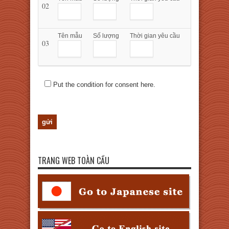
02
Tên mẫu
Số lượng
Thời gian yêu cầu
03
Put the condition for consent here.
TRANG WEB TOÀN CẦU