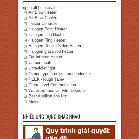
open all
|
close all
Air Blow Heater
Air Blow Cooler
Heater Controller
Halogen Point Heater
Halogen Line Heater
Halogen Ring Heater
Halogen Double-Sided Heater
Halogen glass rod heater
Far-Infrared Heater
Carbon heater
Ultraviolet light
Ozone type sterilization deodorizer
PEEK -Tough Tape-
Drum Level Communicator
Water Surface Oil Film Detector
Best Applications List
Movie
NHIÊU ƯNG DỤNG KHAC NHAU