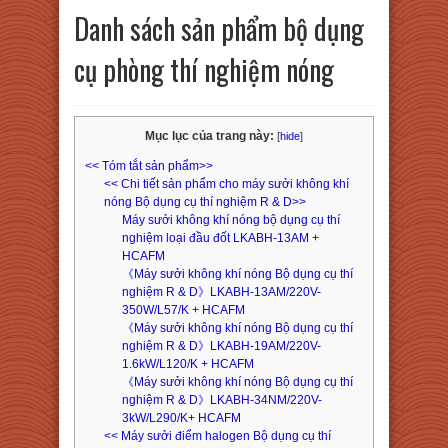
Danh sách sản phẩm bộ dụng
cụ phòng thí nghiệm nóng
Mục lục của trang này:
[
hide
]
<< Tóm tắt sản phẩm>>
<< Chi tiết sản phẩm cho máy sưởi không khí
nóng Bộ dụng cụ thí nghiệm R & D>>
Máy sưởi không khí nóng bộ dụng cụ thí
nghiệm loại đầu đốt LKABH-13AM +
HCAFM
《Máy sưởi không khí nóng Bộ dụng cụ thí
nghiệm R & D》LKABH-13AM/220V-
350W/L57/K + HCAFM
《Máy sưởi không khí nóng Bộ dụng cụ thí
nghiệm R & D》LKABH-19AM/220V-
1.6kW/L120/K + HCAFM
《Máy sưởi không khí nóng Bộ dụng cụ thí
nghiệm R & D》LKABH-34NM/220V-
3kW/L290/K+ HCAFM
<< Máy sưởi điểm halogen Bộ dụng cụ thí