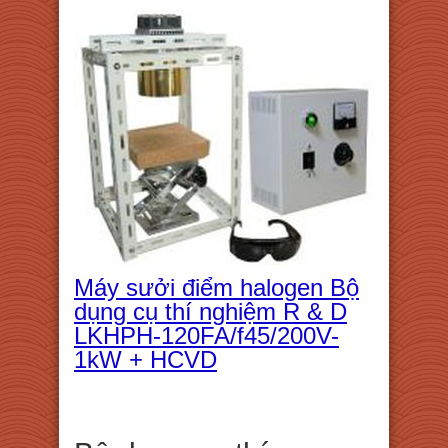
Máy sưởi điểm halogen Bộ
dụng cụ thí nghiệm R & D
LKHPH-120FA/f45/200V-
1kW + HCVD