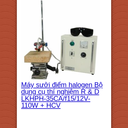
Máy sưởi điểm halogen Bộ
dụng cụ thí nghiệm R & D
LKHPH-35CA/f15/12V-
110W + HCV