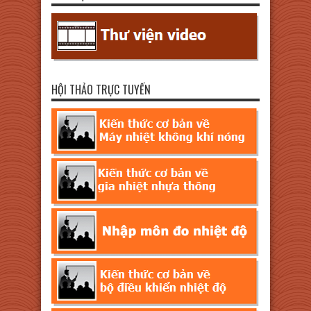
HỘI THẢO TRỰC TUYẾN