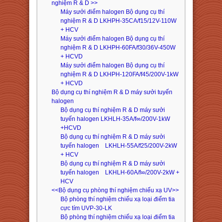
nghiệm R & D >>
Máy sưởi điểm halogen Bộ dụng cụ thí
nghiệm R & D LKHPH-35CA/f15/12V-110W
+ HCV
Máy sưởi điểm halogen Bộ dụng cụ thí
nghiệm R & D LKHPH-60FA/f30/36V-450W
+ HCVD
Máy sưởi điểm halogen Bộ dụng cụ thí
nghiệm R & D LKHPH-120FA/f45/200V-1kW
+ HCVD
Bộ dụng cụ thí nghiệm R & D máy sưởi tuyến
halogen
Bộ dụng cụ thí nghiệm R & D máy sưởi
tuyến halogen LKHLH-35A/f∞/200V-1kW
+HCVD
Bộ dụng cụ thí nghiệm R & D máy sưởi
tuyến halogen LKHLH-55A/f25/200V-2kW
+ HCV
Bộ dụng cụ thí nghiệm R & D máy sưởi
tuyến halogen LKHLH-60A/f∞/200V-2kW +
HCV
<<Bộ dụng cụ phòng thí nghiệm chiếu xạ UV>>
Bộ phòng thí nghiệm chiếu xạ loại điểm tia
cực tím UVP-30-LK
Bộ phòng thí nghiệm chiếu xạ loại điểm tia