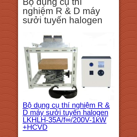
Bộ dụng cụ thí
nghiệm R & D máy
sưởi tuyến halogen
Bộ dụng cụ thí nghiệm R &
D máy sưởi tuyến halogen
LKHLH-35A/f∞/200V-1kW
+HCVD