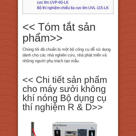
cực tím UVP-60-LK
Bộ thí nghiệm chiếu tia cực tím UVL-115-LK
<< Tóm tắt sản
phẩm>>
Chúng tôi đã chuẩn bị một bộ công cụ dễ sử dụng
dành cho các nhà nghiên cứu, nhà phát triển và
những người phụ trách tạo mẫu.
<< Chi tiết sản phẩm
cho máy sưởi không
khí nóng Bộ dụng cụ
thí nghiệm R & D>>