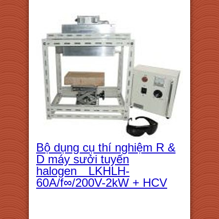
Bộ dụng cụ thí nghiệm R &
D máy sưởi tuyến
halogen LKHLH-
60A/f∞/200V-2kW + HCV