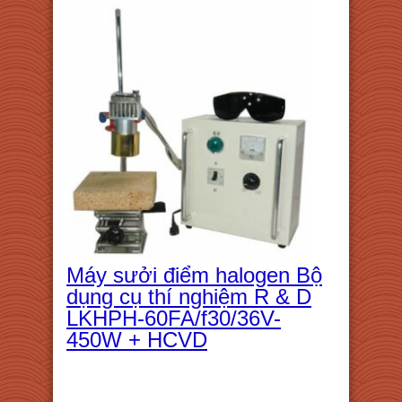
Máy sưởi điểm halogen Bộ
dụng cụ thí nghiệm R & D
LKHPH-60FA/f30/36V-
450W + HCVD