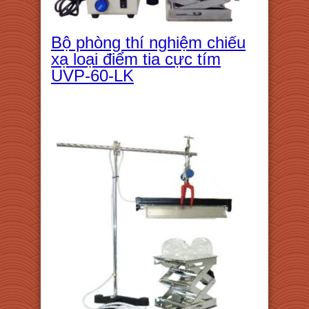
Bộ phòng thí nghiệm chiếu
xạ loại điểm tia cực tím
UVP-60-LK