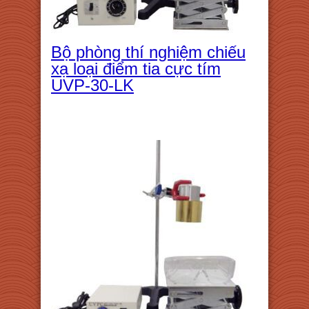
Bộ phòng thí nghiệm chiếu
xạ loại điểm tia cực tím
UVP-30-LK