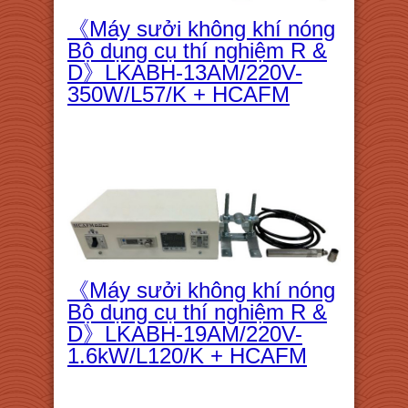
《Máy sưởi không khí nóng
Bộ dụng cụ thí nghiệm R &
D》LKABH-13AM/220V-
350W/L57/K + HCAFM
《Máy sưởi không khí nóng
Bộ dụng cụ thí nghiệm R &
D》LKABH-19AM/220V-
1.6kW/L120/K + HCAFM