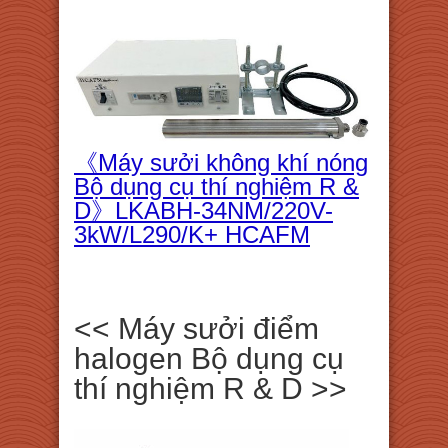
《Máy sưởi không khí nóng
Bộ dụng cụ thí nghiệm R &
D》LKABH-34NM/220V-
3kW/L290/K+ HCAFM
<< Máy sưởi điểm
halogen Bộ dụng cụ
thí nghiệm R & D >>