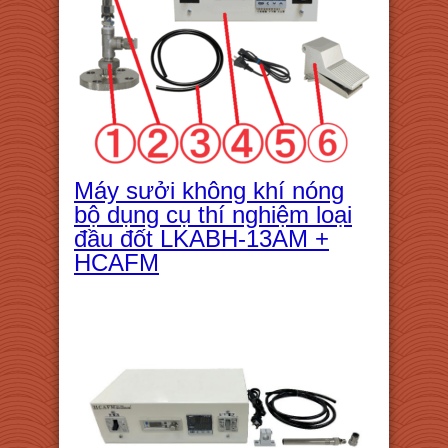
Máy sưởi không khí nóng
bộ dụng cụ thí nghiệm loại
đầu đốt LKABH-13AM +
HCAFM