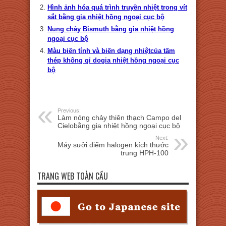
Hình ảnh hóa quá trình truyền nhiệt trong vít
sắt bằng gia nhiệt hồng ngoại cục bộ
Nung chảy Bismuth bằng gia nhiệt hồng
ngoại cục bộ
Màu biến tính và biến dạng nhiệtcủa tấm
thép không gỉ dogia nhiệt hồng ngoại cục
bộ
Previous:
Làm nóng chảy thiên thạch Campo del
Cielobằng gia nhiệt hồng ngoại cục bộ
Next:
Máy sưởi điểm halogen kích thước
trung HPH-100
TRANG WEB TOÀN CẦU