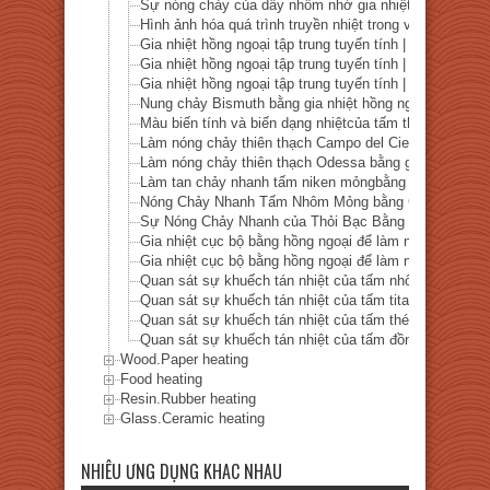
Sự nóng chảy của dây nhôm nhờ gia nhiệt hồng ngoại 
Hình ảnh hóa quá trình truyền nhiệt trong vít sắt bằng 
Gia nhiệt hồng ngoại tập trung tuyến tính | Nóng chảy 
Gia nhiệt hồng ngoại tập trung tuyến tính | Nóng chảy 
Gia nhiệt hồng ngoại tập trung tuyến tính | Nóng chảy
Nung chảy Bismuth bằng gia nhiệt hồng ngoại cục bộ
Màu biến tính và biến dạng nhiệtcủa tấm thép không gỉ
Làm nóng chảy thiên thạch Campo del Cielobằng gia nh
Làm nóng chảy thiên thạch Odessa bằng gia nhiệt hồn
Làm tan chảy nhanh tấm niken mỏngbằng gia nhiệt hồn
Nóng Chảy Nhanh Tấm Nhôm Mỏng bằng Gia Nhiệt Hồ
Sự Nóng Chảy Nhanh của Thỏi Bạc Bằng Gia Nhiệt H
Gia nhiệt cục bộ bằng hồng ngoại để làm nóng chảy n
Gia nhiệt cục bộ bằng hồng ngoại để làm nóng chảy n
Quan sát sự khuếch tán nhiệt của tấm nhôm bằng gia n
Quan sát sự khuếch tán nhiệt của tấm titan bằng gia n
Quan sát sự khuếch tán nhiệt của tấm thép bằng gia n
Quan sát sự khuếch tán nhiệt của tấm đồng bằng gia n
Wood.Paper heating
Food heating
Resin.Rubber heating
Glass.Ceramic heating
NHIÊU ƯNG DỤNG KHAC NHAU