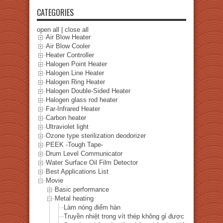
CATEGORIES
open all
|
close all
Air Blow Heater
Air Blow Cooler
Heater Controller
Halogen Point Heater
Halogen Line Heater
Halogen Ring Heater
Halogen Double-Sided Heater
Halogen glass rod heater
Far-Infrared Heater
Carbon heater
Ultraviolet light
Ozone type sterilization deodorizer
PEEK -Tough Tape-
Drum Level Communicator
Water Surface Oil Film Detector
Best Applications List
Movie
Basic performance
Metal heating
Làm nóng điểm hàn
Truyền nhiệt trong vít thép không gỉ được hiển thị bằ