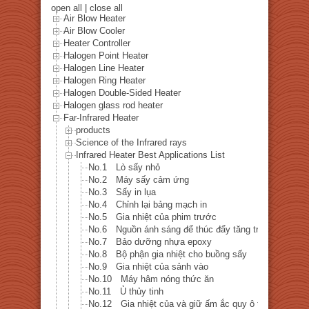
open all
|
close all
Air Blow Heater
Air Blow Cooler
Heater Controller
Halogen Point Heater
Halogen Line Heater
Halogen Ring Heater
Halogen Double-Sided Heater
Halogen glass rod heater
Far-Infrared Heater
products
Science of the Infrared rays
Infrared Heater Best Applications List
No.1 Lò sấy nhỏ
No.2 Máy sấy cảm ứng
No.3 Sấy in lụa
No.4 Chỉnh lại bảng mạch in
No.5 Gia nhiệt của phim trước
No.6 Nguồn ánh sáng để thúc đẩy tăng trưởng và nảy
No.7 Bảo dưỡng nhựa epoxy
No.8 Bộ phận gia nhiệt cho buồng sấy
No.9 Gia nhiệt của sảnh vào
No.10 Máy hâm nóng thức ăn
No.11 Ủ thủy tinh
No.12 Gia nhiệt của và giữ ấm ắc quy ô tô