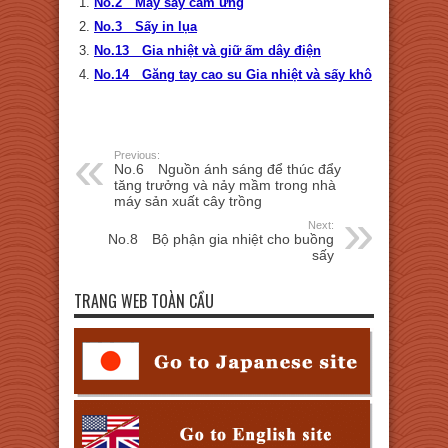
No.2 Máy sấy cảm ứng
No.3 Sấy in lụa
No.13 Gia nhiệt và giữ ấm dây điện
No.14 Găng tay cao su Gia nhiệt và sấy khô
Previous:
No.6 Nguồn ánh sáng để thúc đẩy
tăng trưởng và nảy mầm trong nhà
máy sản xuất cây trồng
Next:
No.8 Bộ phận gia nhiệt cho buồng
sấy
TRANG WEB TOÀN CẦU