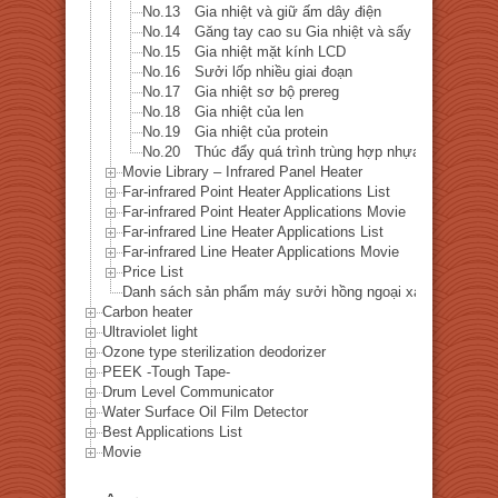
No.13 Gia nhiệt và giữ ấm dây điện
No.14 Găng tay cao su Gia nhiệt và sấy khô
No.15 Gia nhiệt mặt kính LCD
No.16 Sưởi lốp nhiều giai đoạn
No.17 Gia nhiệt sơ bộ prereg
No.18 Gia nhiệt của len
No.19 Gia nhiệt của protein
No.20 Thúc đẩy quá trình trùng hợp nhựa
Movie Library – Infrared Panel Heater
Far-infrared Point Heater Applications List
Far-infrared Point Heater Applications Movie
Far-infrared Line Heater Applications List
Far-infrared Line Heater Applications Movie
Price List
Danh sách sản phẩm máy sưởi hồng ngoại xa
Carbon heater
Ultraviolet light
Ozone type sterilization deodorizer
PEEK -Tough Tape-
Drum Level Communicator
Water Surface Oil Film Detector
Best Applications List
Movie